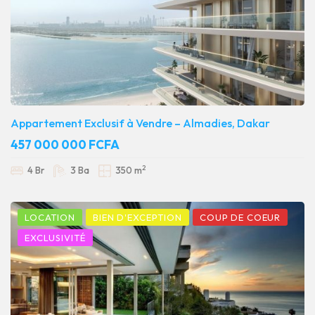
Appartement Exclusif à Vendre – Almadies, Dakar
457 000 000 FCFA
2
4 Br
3 Ba
350 m
LOCATION
BIEN D'EXCEPTION
COUP DE COEUR
EXCLUSIVITÉ