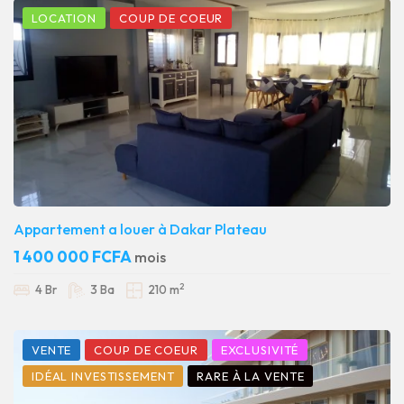
LOCATION
COUP DE COEUR
Appartement a louer à Dakar Plateau
1 400 000 FCFA
mois
2
4 Br
3 Ba
210 m
VENTE
COUP DE COEUR
EXCLUSIVITÉ
IDÉAL INVESTISSEMENT
RARE À LA VENTE