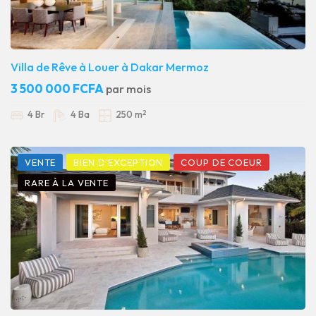
Villa de Rêve à Louer à Dakar Mermoz
3 500 000 FCFA
par mois
2
4 Br
4 Ba
250 m
VENTE
BIEN D'EXCEPTION
COUP DE COEUR
RARE À LA VENTE