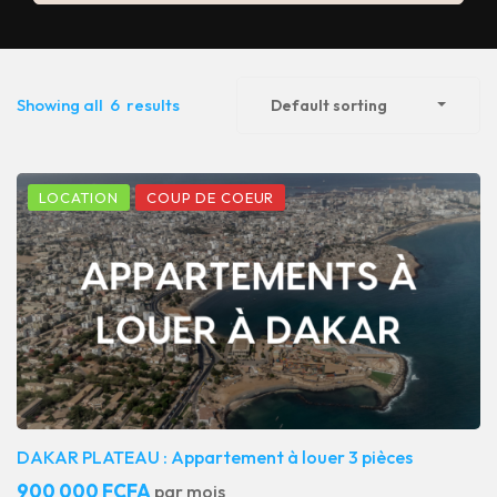
Showing all
6
results
Default sorting
LOCATION
COUP DE COEUR
DAKAR PLATEAU : Appartement à louer 3 pièces
900 000 FCFA
par mois