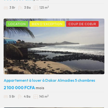
2
3 Br
3 Ba
125 m
LOCATION
BIEN D'EXCEPTION
COUP DE COEUR
Appartement à louer à Dakar Almadies 5 chambres
2 100 000 FCFA
mois
2
5 Br
4 Ba
145 m