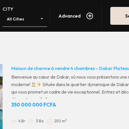
CITY
Advanced
S
All Cities
Maison de charme à vendre 4 chambres – Dakar Platea
Bienvenue au cœur de Dakar, où nous vous présentons une ma
moderne!
Située dans le quartier dynamique de Dakar 
qui vous promet un cadre de vie exceptionnel. Entrez et dé
décoration qui […]
350 000 000 FCFA
2
4 Br
3 Ba
250 m