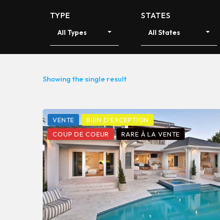
TYPE
STATES
All Types
All States
Showing the single result
VENTE
BIEN D'EXCEPTION
COUP DE COEUR
RARE À LA VENTE