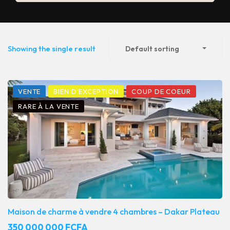
Showing the single result
Default sorting
VENTE
BIEN D'EXCEPTION
COUP DE COEUR
RARE À LA VENTE
Maison de charme à vendre 4 chambres – Dakar Plateau
350 000 000 FCFA