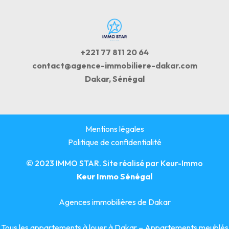
+221 77 811 20 64
contact@agence-immobiliere-dakar.com
Dakar, Sénégal
Mentions légales
Politique de confidentialité
© 2023 IMMO STAR. Site réalisé par
Keur-Immo
Keur Immo Sénégal
Agences immobilières de Dakar
Tous les appartements à louer à Dakar
–
Appartements meublés