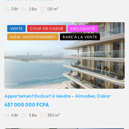
2
3 Br
2 Ba
125 m
VENTE
COUP DE COEUR
EXCLUSIVITÉ
IDÉAL INVESTISSEMENT
RARE À LA VENTE
Appartement Exclusif à Vendre – Almadies, Dakar
457 000 000 FCFA
2
4 Br
3 Ba
350 m