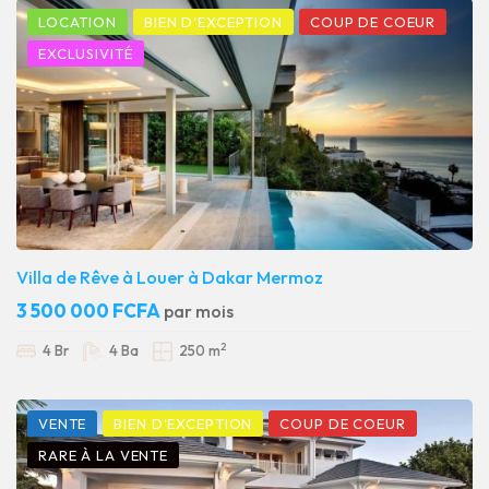
LOCATION
BIEN D'EXCEPTION
COUP DE COEUR
EXCLUSIVITÉ
Villa de Rêve à Louer à Dakar Mermoz
3 500 000 FCFA
par mois
2
4 Br
4 Ba
250 m
VENTE
BIEN D'EXCEPTION
COUP DE COEUR
RARE À LA VENTE