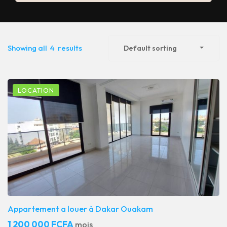
Showing all
4
results
Default sorting
LOCATION
Appartement a louer à Dakar Ouakam
1 200 000 FCFA
mois