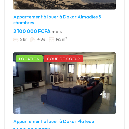
Appartement à louer à Dakar Almadies 5
chambres
2 100 000 FCFA
mois
2
5 Br
4 Ba
145 m
LOCATION
COUP DE COEUR
Appartement a louer à Dakar Plateau