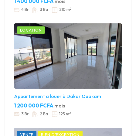
1 400 000 FCFA
mois
2
4 Br
3 Ba
210 m
LOCATION
Appartement a louer à Dakar Ouakam
1 200 000 FCFA
mois
2
3 Br
2 Ba
125 m
VENTE
BIEN D'EXCEPTION