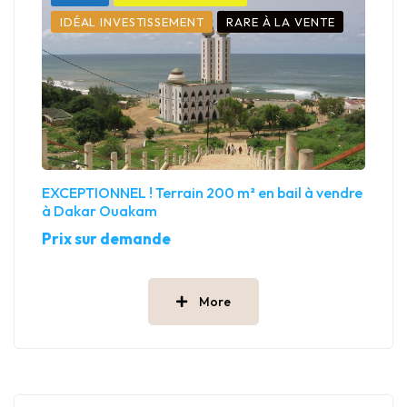
IDÉAL INVESTISSEMENT
RARE À LA VENTE
EXCEPTIONNEL ! Terrain 200 m² en bail à vendre
à Dakar Ouakam
Prix sur demande
More