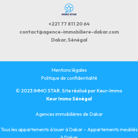
+221 77 811 20 64
contact@agence-immobiliere-dakar.com
Dakar, Sénégal
Mentions légales
Politique de confidentialité
© 2023 IMMO STAR. Site réalisé par
Keur-Immo
Keur Immo Sénégal
Agences immobilières de Dakar
Tous les appartements à louer à Dakar
–
Appartements meublés
à Dakar