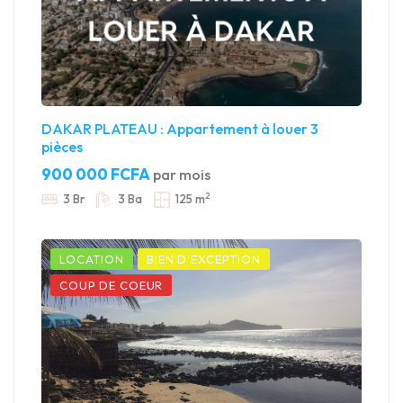
DAKAR PLATEAU : Appartement à louer 3
pièces
900 000 FCFA
par mois
2
3 Br
3 Ba
125 m
LOCATION
BIEN D'EXCEPTION
COUP DE COEUR